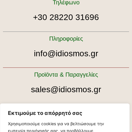
Τηλέφωνο
+30 28220 31696
Πληροφορίες
info@idiosmos.gr
Προϊόντα & Παραγγελίες
sales@idiosmos.gr
Ραντεβού για ξενάγηση
Εκτιμούμε το απόρρητό σας
Χρησιμοποιούμε cookies για να βελτιώσουμε την
tour@idiosmos.gr
εμπειρία περιήγησής σας, να προβάλλουμε