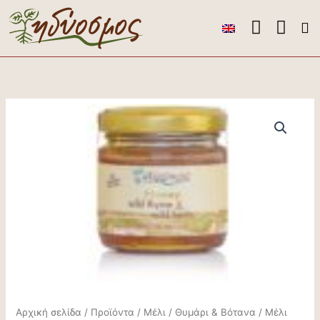
Μετάβαση
στο
περιεχόμενο
Το ελ
Το 
Αρχική σελίδα
/
Προϊόντα
/
Μέλι
/
Θυμάρι & Βότανα
/ Μέλι