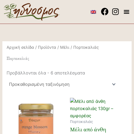
Μετάβαση
στο
περιεχόμενο
Το ελαιόλ
Το μέλ
Αρχική σελίδα
/
Προϊόντα
/
Μέλι
/ Πορτοκαλιάς
Πορτοκαλιάς
Προβάλλονται όλα - 6 αποτελέσματα
Πορτοκαλιάς
Μέλι από άνθη