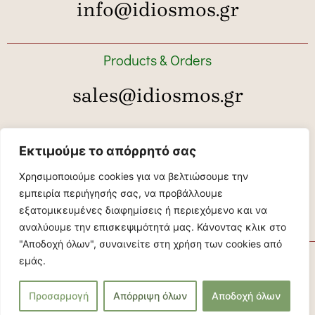
info@idiosmos.gr
Products & Orders
sales@idiosmos.gr
Tour bookings
Εκτιμούμε το απόρρητό σας
tour@idiosmos.gr
Χρησιμοποιούμε cookies για να βελτιώσουμε την
εμπειρία περιήγησής σας, να προβάλλουμε
εξατομικευμένες διαφημίσεις ή περιεχόμενο και να
αναλύουμε την επισκεψιμότητά μας. Κάνοντας κλικ στο
"Αποδοχή όλων", συναινείτε στη χρήση των cookies από
Idiosmos © 2026
εμάς.
Αρ. ΓΕΜΗ: 074091758000
Privacy policy
Προσαρμογή
Απόρριψη όλων
Αποδοχή όλων
Website created by Digitalpro