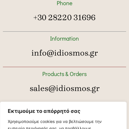
Phone
+30 28220 31696
Information
info@idiosmos.gr
Products & Orders
sales@idiosmos.gr
Tour bookings
Εκτιμούμε το απόρρητό σας
tour@idiosmos.gr
Χρησιμοποιούμε cookies για να βελτιώσουμε την
εμπειρία περιήγησής σας, να προβάλλουμε